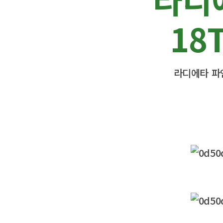
18
라디에타 파인