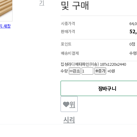
및 구매
기
시중가격
64,
지 새창
52
판매가격
포인트
0점
배송비결제
수령
집성라디에타파인(미송) 18Tx1220x2440
수량
감소
증가
+0원
장바구니
위
시리
스트