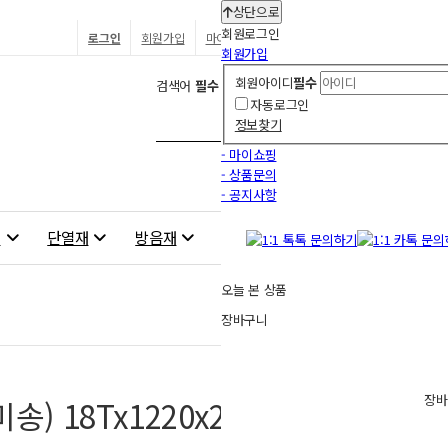
상단으로
회원
로그인
로그인
회원가입
마이쇼핑
장바구니
0
찜상품
0
회원가입
회원아이디
필수
검색어
필수
자동로그인
검
정보찾기
색
- 마이쇼핑
- 상품문의
- 공지사항
재
단열재
방음재
실내도어
철물부자재
오늘 본 상품
장바구니
장바
 18Tx1220x2440
요약정보