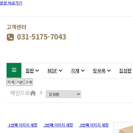
본문 바로가기
고객센터
031-5175-7043
합판
MDF
각재
방부목
집성판
작게
기본
크게
메인으로
1번째 이미지 새창
2번째 이미지 새창
3번째 이미지 새창