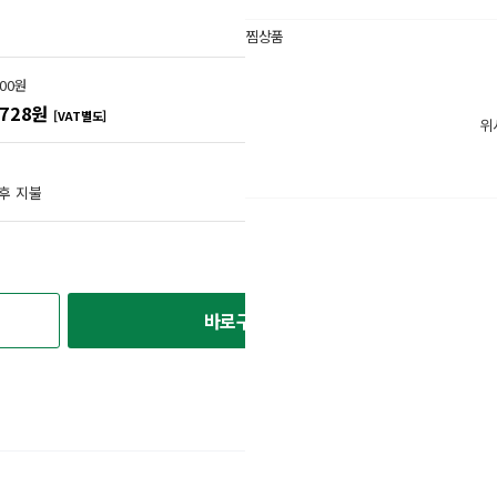
찜상품
0
위시
sns
리스
000원
공
트
,728원
[VAT별도]
위
유
후 지불
바로구매
다음 상품