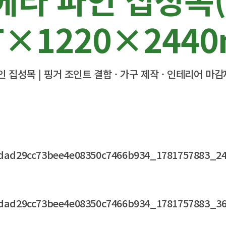
T×1220×244
 집성목 | 핑거 조인트 결합 · 가구 제작 · 인테리어 마감재 