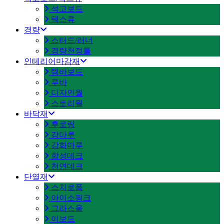
석고보드
텍스류
경량
스터드/러너
경량천정틀
인테리어마감재
템바보드
루바
디자인월
스토리월
바닥재
후로링
강마루
강화마루
합성데크
천연데크
단열재
스치로폼
아이소핑크
그라스울
이보드