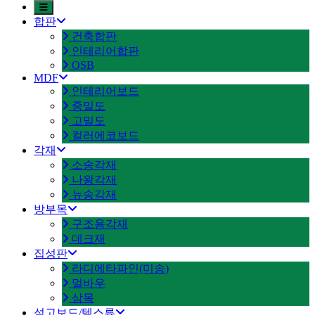
합판
건축합판
인테리어합판
OSB
MDF
인테리어보드
중밀도
고밀도
컬러에코보드
각재
소송각재
나왕각재
뉴송각재
방부목
구조용각재
데크재
집성판
라디에타파인(미송)
멀바우
삼목
석고보드/텍스류