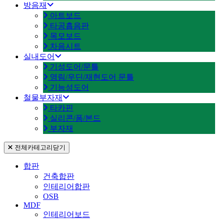
방음재
아트보드
타공흡음판
목모보드
차음시트
실내도어
기성도어/문틀
영림/우딘/재현도어 문틀
기능성도어
철물부자재
타카핀
실리콘/폼/본드
부자재
전체카테고리
닫기
합판
건축합판
인테리어합판
OSB
MDF
인테리어보드