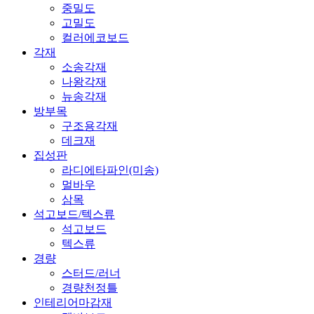
중밀도
고밀도
컬러에코보드
각재
소송각재
나왕각재
뉴송각재
방부목
구조용각재
데크재
집성판
라디에타파인(미송)
멀바우
삼목
석고보드/텍스류
석고보드
텍스류
경량
스터드/러너
경량천정틀
인테리어마감재