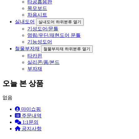
타공흡음판
목모보드
차음시트
실내도어
실내도어 하위분류 열기
기성도어/문틀
영림/우딘/재현도어 문틀
기능성도어
철물부자재
철물부자재 하위분류 열기
타카핀
실리콘/폼/본드
부자재
오늘 본 상품
없음
마이쇼핑
주문내역
1:1문의
공지사항