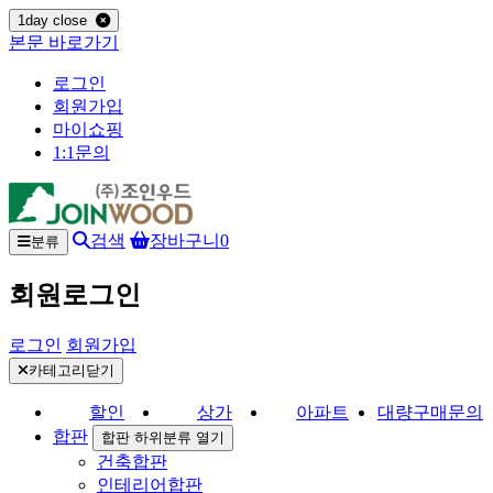
1day close
본문 바로가기
로그인
회원가입
마이쇼핑
1:1문의
검색
장바구니
0
분류
회원로그인
로그인
회원가입
카테고리닫기
할인
상가
아파트
대량구매문의
합판
합판 하위분류 열기
건축합판
인테리어합판