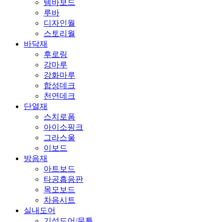
템바보드
루바
디자인월
스토리월
바닥재
후로링
강마루
강화마루
합성데크
천연데크
단열재
스치로폼
아이소핑크
그라스울
이보드
방음재
아트보드
타공흡음판
목모보드
차음시트
실내도어
기성도어/문틀