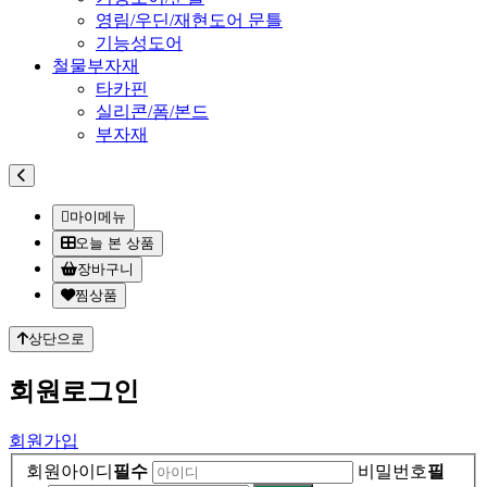
영림/우딘/재현도어 문틀
기능성도어
철물부자재
타카핀
실리콘/폼/본드
부자재
마이메뉴
오늘 본 상품
장바구니
찜상품
상단으로
회원
로그인
회원가입
회원아이디
필수
비밀번호
필