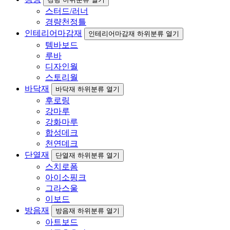
스터드/러너
경량천정틀
인테리어마감재
인테리어마감재 하위분류 열기
템바보드
루바
디자인월
스토리월
바닥재
바닥재 하위분류 열기
후로링
강마루
강화마루
합성데크
천연데크
단열재
단열재 하위분류 열기
스치로폼
아이소핑크
그라스울
이보드
방음재
방음재 하위분류 열기
아트보드