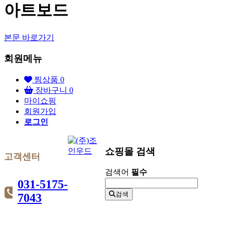
아트보드
본문 바로가기
회원메뉴
찜상품
0
장바구니
0
마이쇼핑
회원가입
로그인
쇼핑몰 검색
고객센터
검색어
필수
031-5175-
검색
7043