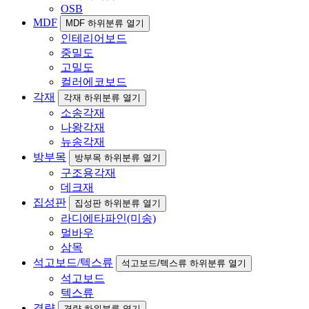
OSB
MDF
MDF 하위분류 열기
인테리어보드
중밀도
고밀도
컬러에코보드
각재
각재 하위분류 열기
소송각재
나왕각재
뉴송각재
방부목
방부목 하위분류 열기
구조용각재
데크재
집성판
집성판 하위분류 열기
라디에타파인(미송)
멀바우
삼목
석고보드/텍스류
석고보드/텍스류 하위분류 열기
석고보드
텍스류
경량
경량 하위분류 열기