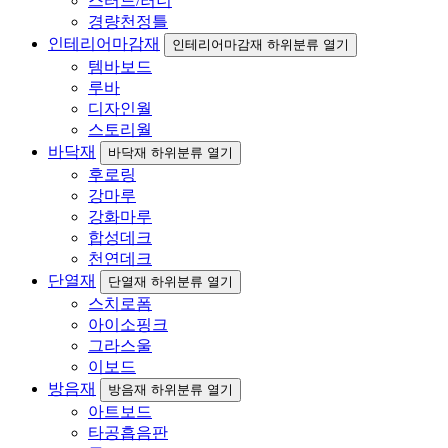
스터드/러너
경량천정틀
인테리어마감재
인테리어마감재 하위분류 열기
템바보드
루바
디자인월
스토리월
바닥재
바닥재 하위분류 열기
후로링
강마루
강화마루
합성데크
천연데크
단열재
단열재 하위분류 열기
스치로폼
아이소핑크
그라스울
이보드
방음재
방음재 하위분류 열기
아트보드
타공흡음판