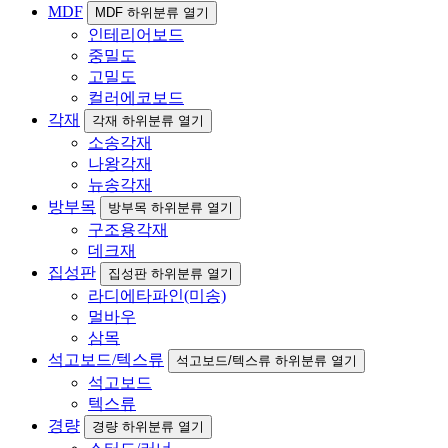
MDF
MDF 하위분류 열기
인테리어보드
중밀도
고밀도
컬러에코보드
각재
각재 하위분류 열기
소송각재
나왕각재
뉴송각재
방부목
방부목 하위분류 열기
구조용각재
데크재
집성판
집성판 하위분류 열기
라디에타파인(미송)
멀바우
삼목
석고보드/텍스류
석고보드/텍스류 하위분류 열기
석고보드
텍스류
경량
경량 하위분류 열기