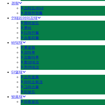
경량
스터드/러너
경량천정틀
인테리어마감재
템바보드
루바
디자인월
스토리월
바닥재
후로링
강마루
강화마루
합성데크
천연데크
단열재
스치로폼
아이소핑크
그라스울
이보드
방음재
아트보드