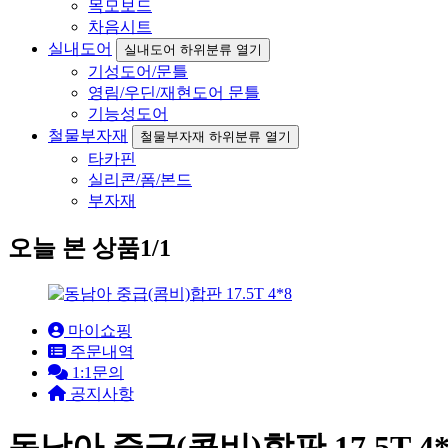
목모보드
차음시트
실내도어
실내도어 하위분류 열기
기성도어/문틀
영림/우딘/재현도어 문틀
기능성도어
철물부자재
철물부자재 하위분류 열기
타카핀
실리콘/폼/본드
부자재
오늘 본 상품
1/1
마이쇼핑
주문내역
1:1문의
공지사항
동남아 중급(콤비)합판 17.5T 4*