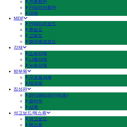
건축합판
인테리어합판
OSB
MDF
인테리어보드
중밀도
고밀도
컬러에코보드
각재
소송각재
나왕각재
뉴송각재
방부목
구조용각재
데크재
집성판
라디에타파인(미송)
멀바우
삼목
석고보드/텍스류
석고보드
텍스류