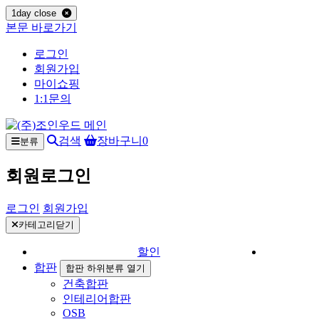
1day close
본문 바로가기
로그인
회원가입
마이쇼핑
1:1문의
검색
장바구니
0
분류
회원로그인
로그인
회원가입
카테고리닫기
할인
합판
합판 하위분류 열기
건축합판
인테리어합판
OSB