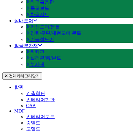
타공흡음판
목모보드
차음시트
실내도어
기성도어/문틀
영림/우딘/재현도어 문틀
기능성도어
철물부자재
타카핀
실리콘/폼/본드
부자재
전체카테고리
닫기
합판
건축합판
인테리어합판
OSB
MDF
인테리어보드
중밀도
고밀도