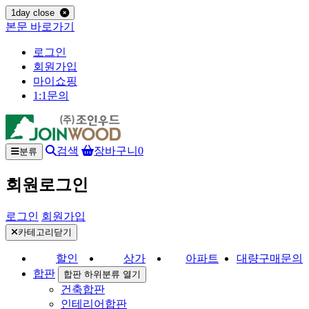
1day close
본문 바로가기
로그인
회원가입
마이쇼핑
1:1문의
검색
장바구니
0
분류
회원로그인
로그인
회원가입
카테고리닫기
할인
상가
아파트
대량구매문의
합판
합판 하위분류 열기
건축합판
인테리어합판