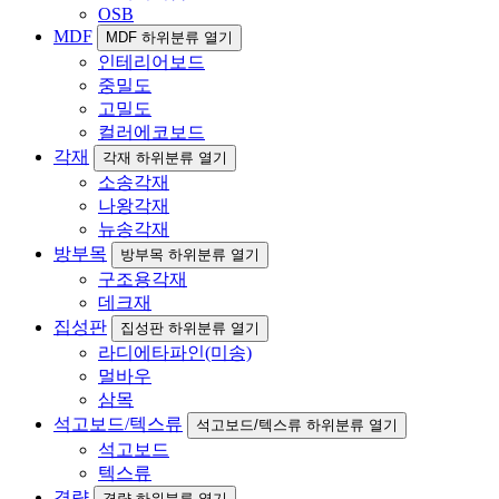
OSB
MDF
MDF 하위분류 열기
인테리어보드
중밀도
고밀도
컬러에코보드
각재
각재 하위분류 열기
소송각재
나왕각재
뉴송각재
방부목
방부목 하위분류 열기
구조용각재
데크재
집성판
집성판 하위분류 열기
라디에타파인(미송)
멀바우
삼목
석고보드/텍스류
석고보드/텍스류 하위분류 열기
석고보드
텍스류
경량
경량 하위분류 열기