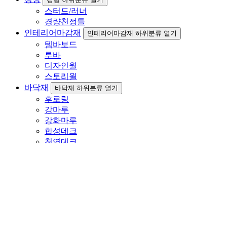
스터드/러너
경량천정틀
인테리어마감재
인테리어마감재 하위분류 열기
템바보드
루바
디자인월
스토리월
바닥재
바닥재 하위분류 열기
후로링
강마루
강화마루
합성데크
천연데크
단열재
단열재 하위분류 열기
스치로폼
아이소핑크
그라스울
이보드
방음재
방음재 하위분류 열기
아트보드