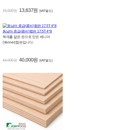
13,637원
15,000원
[VAT별도]
동남아 중급(콤비)합판 17.5T 4*8
목재를 얇은 판으로 만든 베니어
(Venner)합판입니다.
40,000원
44,000원
[VAT별도]