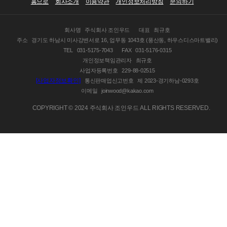
홈으로
회사소개
이용약관
개인정보처리방침
문의하기
회사명
주식회사 조인우드
대표
최규호
주소
경기도 하남시 미사강변서로 16, 업무동 1043호 (풍산동, 하우스디스마트밸리)
TEL
031-5175-7043
FAX
031-5176-0315
개인정보책임관리자
최규호
사업자등록번호
229-88-02515
[사업자정보확인]
통신판매업신고번호
제 2023-경기하남-0293호
이메일
joinwood@kakao.com
COPYRIGHT © 2024 주식회사 조인우드 ALL RIGHTS RESERVED.