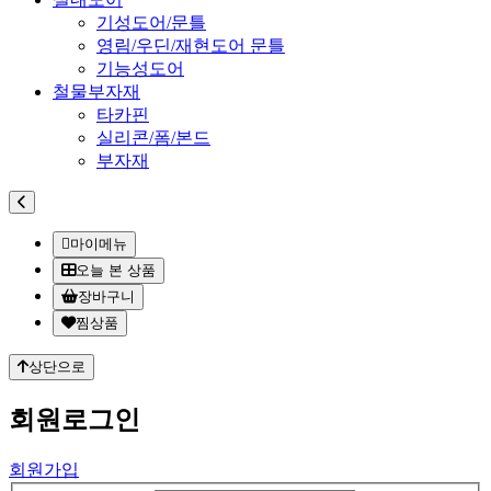
기성도어/문틀
영림/우딘/재현도어 문틀
기능성도어
철물부자재
타카핀
실리콘/폼/본드
부자재
마이메뉴
오늘 본 상품
장바구니
찜상품
상단으로
회원
로그인
회원가입