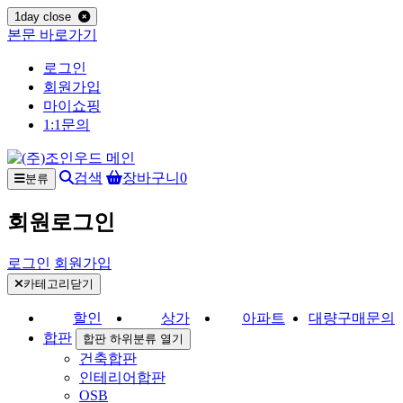
1day close
본문 바로가기
로그인
회원가입
마이쇼핑
1:1문의
검색
장바구니
0
분류
회원로그인
로그인
회원가입
카테고리닫기
할인
상가
아파트
대량구매문의
합판
합판 하위분류 열기
건축합판
인테리어합판
OSB