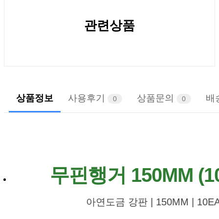
관련상품
상품정보
사용후기
상품문의
배
0
0
무핀행거 150MM (1
아연도금 강판 | 150MM | 10E