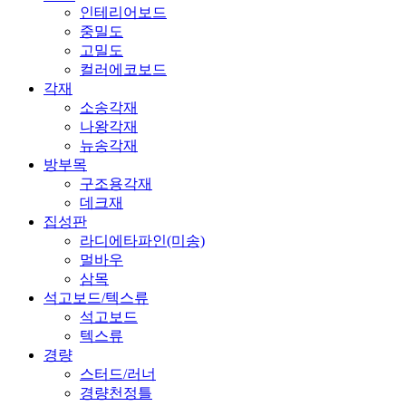
인테리어보드
중밀도
고밀도
컬러에코보드
각재
소송각재
나왕각재
뉴송각재
방부목
구조용각재
데크재
집성판
라디에타파인(미송)
멀바우
삼목
석고보드/텍스류
석고보드
텍스류
경량
스터드/러너
경량천정틀