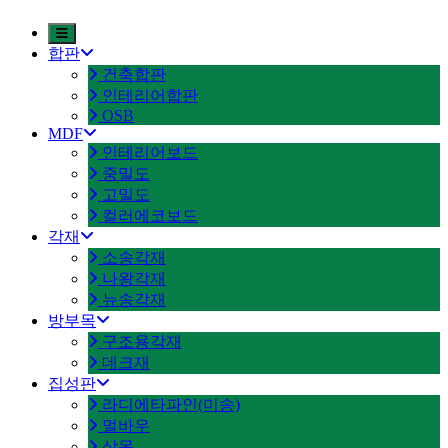
합판
건축합판
인테리어합판
OSB
MDF
인테리어보드
중밀도
고밀도
컬러에코보드
각재
소송각재
나왕각재
뉴송각재
방부목
구조용각재
데크재
집성판
라디에타파인(미송)
멀바우
삼목