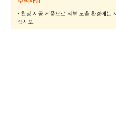
주의사항
· 천장 시공 제품으로 외부 노출 환경에는 
십시오.
· 체결 상태를 반드시 확인하십시오.
· 필요 시 추가 볼트로 보강하십시오.
· 건축자재 특성상 한번 출고된 제품은 교환
가입니다. (※예외사항: 상품초기 불량 및 
조인우드(JOINWOOD)
— 건축자재 