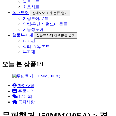
목모보드
차음시트
실내도어
실내도어 하위분류 열기
기성도어/문틀
영림/우딘/재현도어 문틀
기능성도어
철물부자재
철물부자재 하위분류 열기
타카핀
실리콘/폼/본드
부자재
오늘 본 상품
1/1
마이쇼핑
주문내역
1:1문의
공지사항
무핀행거 150MM(10EA) > 경