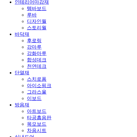
인테리어마감재
템바보드
루바
디자인월
스토리월
바닥재
후로링
강마루
강화마루
합성데크
천연데크
단열재
스치로폼
아이소핑크
그라스울
이보드
방음재
아트보드
타공흡음판
목모보드
차음시트
실내도어