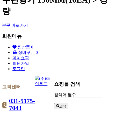
량
본문 바로가기
회원메뉴
찜상품
0
장바구니
0
마이쇼핑
회원가입
로그인
쇼핑몰 검색
고객센터
검색어
필수
031-5175-
검색
7043