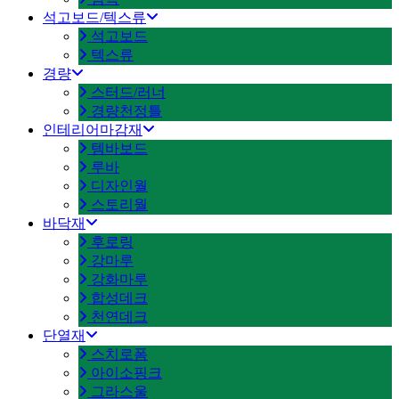
석고보드/텍스류
석고보드
텍스류
경량
스터드/러너
경량천정틀
인테리어마감재
템바보드
루바
디자인월
스토리월
바닥재
후로링
강마루
강화마루
합성데크
천연데크
단열재
스치로폼
아이소핑크
그라스울