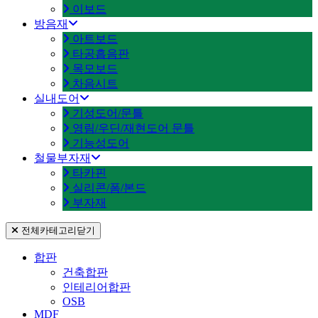
이보드
방음재
아트보드
타공흡음판
목모보드
차음시트
실내도어
기성도어/문틀
영림/우딘/재현도어 문틀
기능성도어
철물부자재
타카핀
실리콘/폼/본드
부자재
전체카테고리
닫기
합판
건축합판
인테리어합판
OSB
MDF