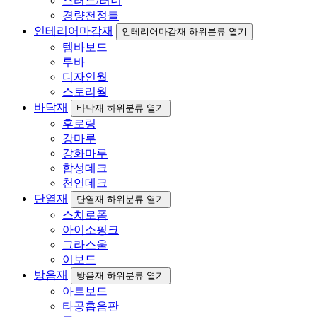
스터드/러너
경량천정틀
인테리어마감재
인테리어마감재 하위분류 열기
템바보드
루바
디자인월
스토리월
바닥재
바닥재 하위분류 열기
후로링
강마루
강화마루
합성데크
천연데크
단열재
단열재 하위분류 열기
스치로폼
아이소핑크
그라스울
이보드
방음재
방음재 하위분류 열기
아트보드
타공흡음판