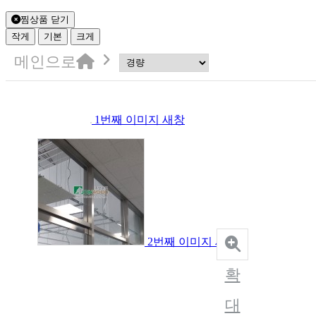
찜상품 닫기
작게
기본
크게
메인으로
1번째 이미지 새창
2번째 이미지 새창
확
대