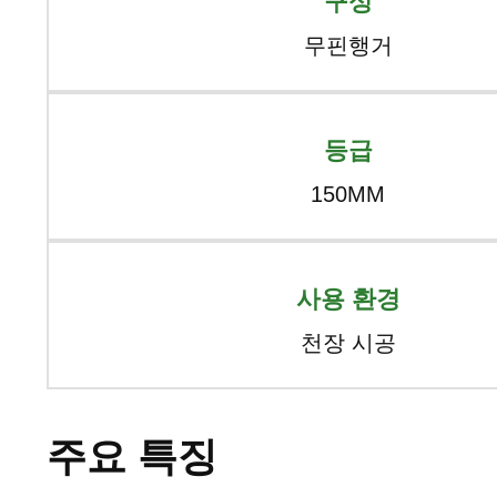
구성
무핀행거
등급
150MM
사용 환경
천장 시공
주요 특징