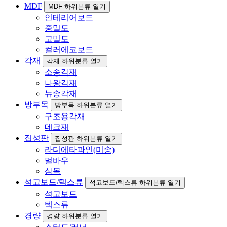
MDF
MDF 하위분류 열기
인테리어보드
중밀도
고밀도
컬러에코보드
각재
각재 하위분류 열기
소송각재
나왕각재
뉴송각재
방부목
방부목 하위분류 열기
구조용각재
데크재
집성판
집성판 하위분류 열기
라디에타파인(미송)
멀바우
삼목
석고보드/텍스류
석고보드/텍스류 하위분류 열기
석고보드
텍스류
경량
경량 하위분류 열기