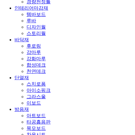
경량천정틀
인테리어마감재
템바보드
루바
디자인월
스토리월
바닥재
후로링
강마루
강화마루
합성데크
천연데크
단열재
스치로폼
아이소핑크
그라스울
이보드
방음재
아트보드
타공흡음판
목모보드
차음시트