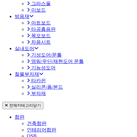
그라스울
이보드
방음재
아트보드
타공흡음판
목모보드
차음시트
실내도어
기성도어/문틀
영림/우딘/재현도어 문틀
기능성도어
철물부자재
타카핀
실리콘/폼/본드
부자재
전체카테고리
닫기
합판
건축합판
인테리어합판
OSB