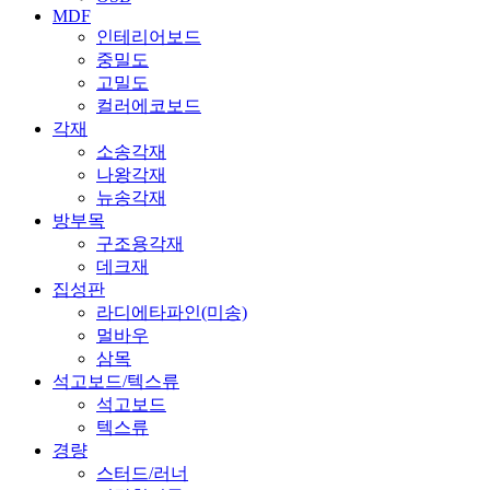
MDF
인테리어보드
중밀도
고밀도
컬러에코보드
각재
소송각재
나왕각재
뉴송각재
방부목
구조용각재
데크재
집성판
라디에타파인(미송)
멀바우
삼목
석고보드/텍스류
석고보드
텍스류
경량
스터드/러너