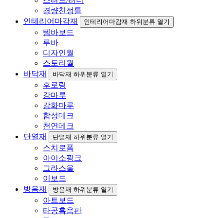
스터드/러너
경량천정틀
인테리어마감재
인테리어마감재 하위분류 열기
템바보드
루바
디자인월
스토리월
바닥재
바닥재 하위분류 열기
후로링
강마루
강화마루
합성데크
천연데크
단열재
단열재 하위분류 열기
스치로폼
아이소핑크
그라스울
이보드
방음재
방음재 하위분류 열기
아트보드
타공흡음판