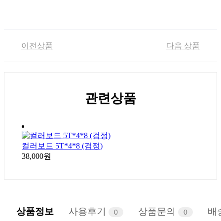
이전상품
다음 상품
관련상품
컬러보드 5T*4*8 (검정)
38,000원
상품정보
사용후기
상품문의
배
0
0