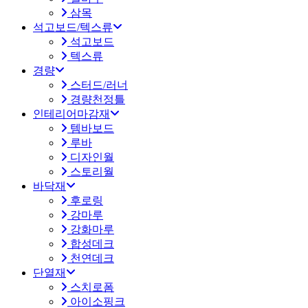
삼목
석고보드/텍스류
석고보드
텍스류
경량
스터드/러너
경량천정틀
인테리어마감재
템바보드
루바
디자인월
스토리월
바닥재
후로링
강마루
강화마루
합성데크
천연데크
단열재
스치로폼
아이소핑크