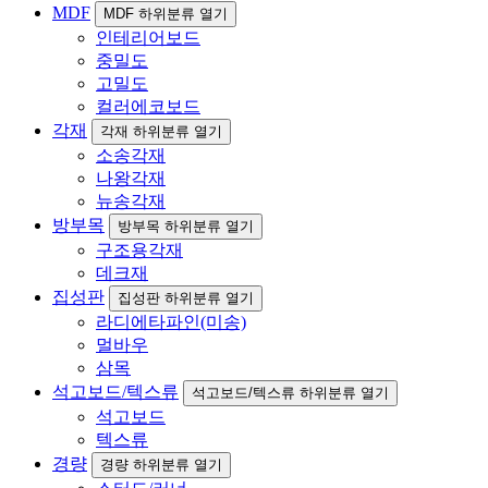
MDF
MDF 하위분류 열기
인테리어보드
중밀도
고밀도
컬러에코보드
각재
각재 하위분류 열기
소송각재
나왕각재
뉴송각재
방부목
방부목 하위분류 열기
구조용각재
데크재
집성판
집성판 하위분류 열기
라디에타파인(미송)
멀바우
삼목
석고보드/텍스류
석고보드/텍스류 하위분류 열기
석고보드
텍스류
경량
경량 하위분류 열기