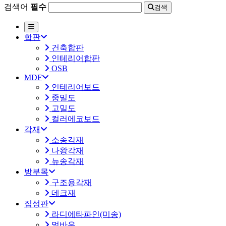
검색어
필수
검색
합판
건축합판
인테리어합판
OSB
MDF
인테리어보드
중밀도
고밀도
컬러에코보드
각재
소송각재
나왕각재
뉴송각재
방부목
구조용각재
데크재
집성판
라디에타파인(미송)
멀바우