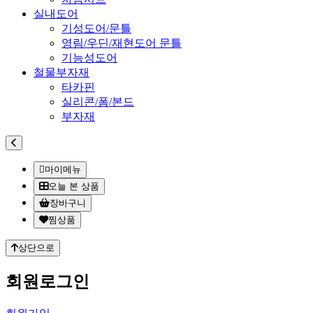
실내도어
기성도어/문틀
영림/우딘/재현도어 문틀
기능성도어
철물부자재
타카핀
실리콘/폼/본드
부자재
마이메뉴
오늘 본 상품
장바구니
찜상품
상단으로
회원
로그인