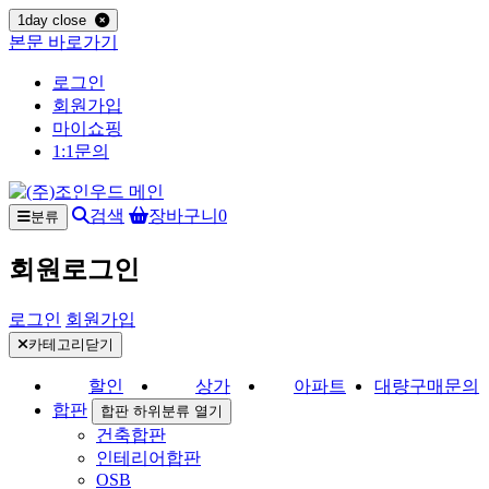
1day close
본문 바로가기
로그인
회원가입
마이쇼핑
1:1문의
검색
장바구니
0
분류
회원로그인
로그인
회원가입
카테고리닫기
할인
상가
아파트
대량구매문의
합판
합판 하위분류 열기
건축합판
인테리어합판
OSB