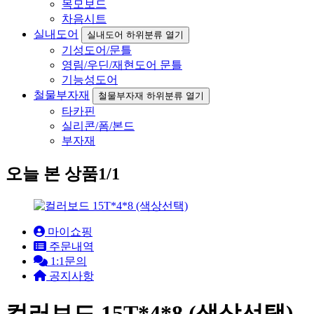
목모보드
차음시트
실내도어
실내도어 하위분류 열기
기성도어/문틀
영림/우딘/재현도어 문틀
기능성도어
철물부자재
철물부자재 하위분류 열기
타카핀
실리콘/폼/본드
부자재
오늘 본 상품
1/1
마이쇼핑
주문내역
1:1문의
공지사항
컬러보드 15T*4*8 (색상선택)