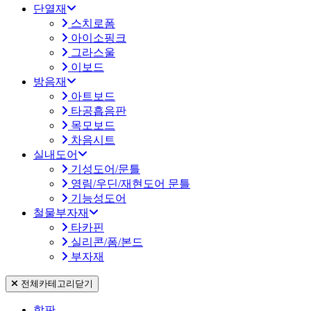
단열재
스치로폼
아이소핑크
그라스울
이보드
방음재
아트보드
타공흡음판
목모보드
차음시트
실내도어
기성도어/문틀
영림/우딘/재현도어 문틀
기능성도어
철물부자재
타카핀
실리콘/폼/본드
부자재
전체카테고리
닫기
합판