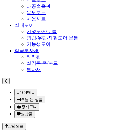
타공흡음판
목모보드
차음시트
실내도어
기성도어/문틀
영림/우딘/재현도어 문틀
기능성도어
철물부자재
타카핀
실리콘/폼/본드
부자재
마이메뉴
오늘 본 상품
장바구니
찜상품
상단으로