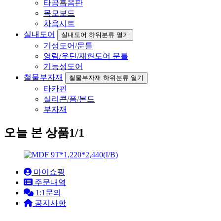
타공흡음판
목모보드
차음시트
실내도어
실내도어 하위분류 열기
기성도어/문틀
영림/우딘/재현도어 문틀
기능성도어
철물부자재
철물부자재 하위분류 열기
타카핀
실리콘/폼/본드
부자재
오늘 본 상품
1/1
마이쇼핑
주문내역
1:1문의
공지사항