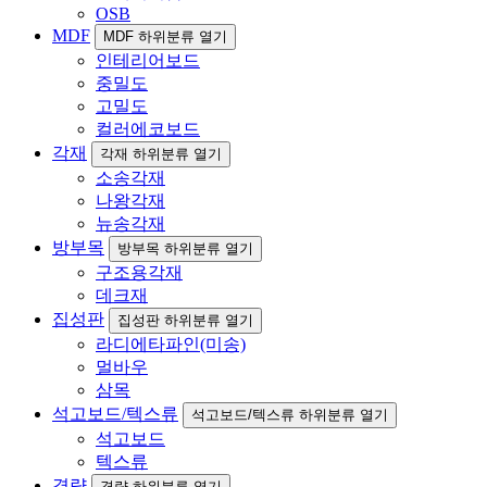
OSB
MDF
MDF 하위분류 열기
인테리어보드
중밀도
고밀도
컬러에코보드
각재
각재 하위분류 열기
소송각재
나왕각재
뉴송각재
방부목
방부목 하위분류 열기
구조용각재
데크재
집성판
집성판 하위분류 열기
라디에타파인(미송)
멀바우
삼목
석고보드/텍스류
석고보드/텍스류 하위분류 열기
석고보드
텍스류
경량
경량 하위분류 열기