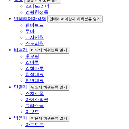
스터드/러너
경량천정틀
인테리어마감재
인테리어마감재 하위분류 열기
템바보드
루바
디자인월
스토리월
바닥재
바닥재 하위분류 열기
후로링
강마루
강화마루
합성데크
천연데크
단열재
단열재 하위분류 열기
스치로폼
아이소핑크
그라스울
이보드
방음재
방음재 하위분류 열기
아트보드