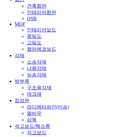
건축합판
인테리어합판
OSB
MDF
인테리어보드
중밀도
고밀도
컬러에코보드
각재
소송각재
나왕각재
뉴송각재
방부목
구조용각재
데크재
집성판
라디에타파인(미송)
멀바우
삼목
석고보드/텍스류
석고보드