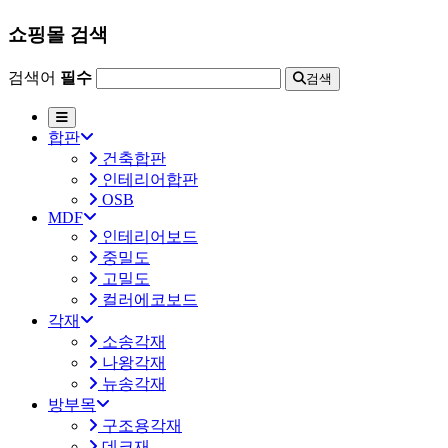
쇼핑몰 검색
검색어
필수
검색
합판
건축합판
인테리어합판
OSB
MDF
인테리어보드
중밀도
고밀도
컬러에코보드
각재
소송각재
나왕각재
뉴송각재
방부목
구조용각재
데크재