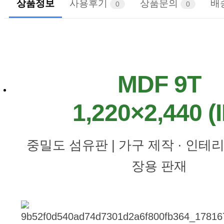
상품정보
사용후기
상품문의
배
0
0
MDF 9T
1,220×2,440 (
중밀도 섬유판 | 가구 제작 · 인테리
장용 판재