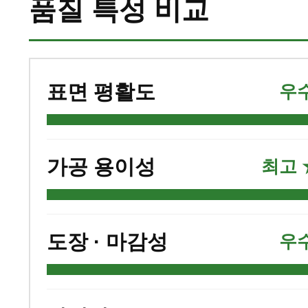
품질 특성 비교
표면 평활도
우
가공 용이성
최고
도장 · 마감성
우