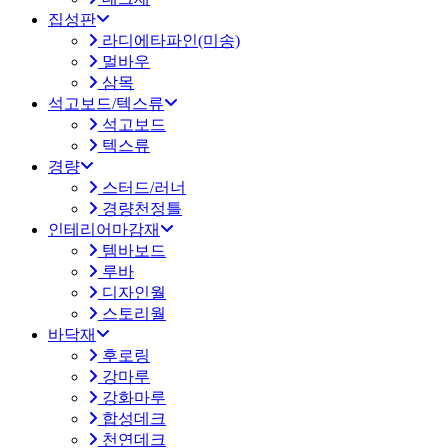
집성판
라디에타파인(미송)
멀바우
삼목
석고보드/텍스류
석고보드
텍스류
경량
스터드/러너
경량천정틀
인테리어마감재
템바보드
루바
디자인월
스토리월
바닥재
후로링
강마루
강화마루
합성데크
천연데크