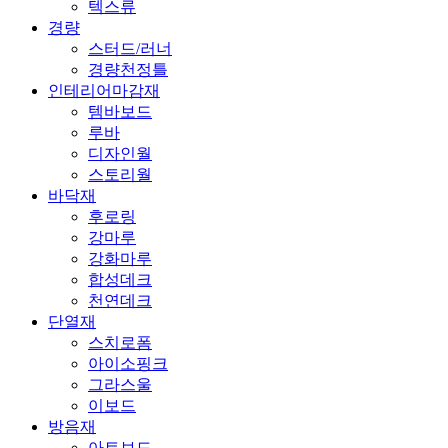
텍스류
경량
스터드/러너
경량천정틀
인테리어마감재
템바보드
루바
디자인월
스토리월
바닥재
후로링
강마루
강화마루
합성데크
천연데크
단열재
스치로폼
아이소핑크
그라스울
이보드
방음재
아트보드