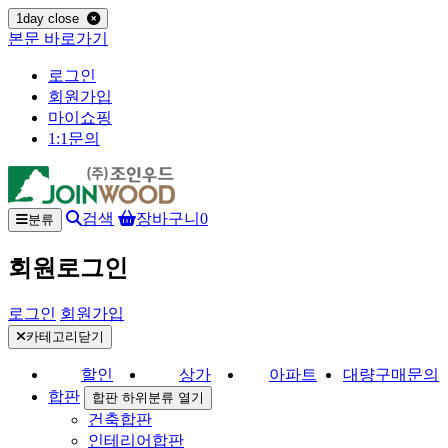
1day close
본문 바로가기
로그인
회원가입
마이쇼핑
1:1문의
검색
장바구니
0
분류
회원로그인
로그인
회원가입
카테고리닫기
할인
상가
아파트
대량구매문의
합판
합판 하위분류 열기
건축합판
인테리어합판