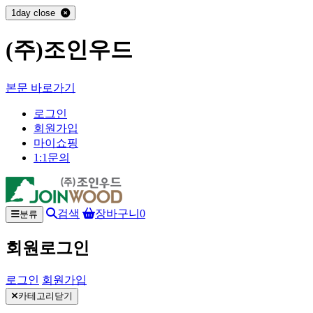
1day close
(주)조인우드
본문 바로가기
로그인
회원가입
마이쇼핑
1:1문의
검색
장바구니
0
분류
회원로그인
로그인
회원가입
카테고리닫기