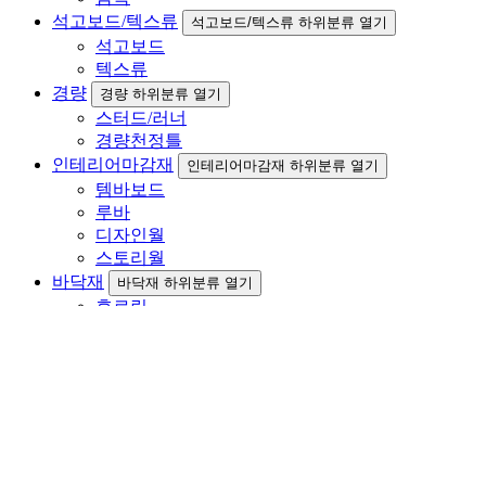
석고보드/텍스류
석고보드/텍스류 하위분류 열기
석고보드
텍스류
경량
경량 하위분류 열기
스터드/러너
경량천정틀
인테리어마감재
인테리어마감재 하위분류 열기
템바보드
루바
디자인월
스토리월
바닥재
바닥재 하위분류 열기
후로링
강마루
강화마루
합성데크
천연데크
단열재
단열재 하위분류 열기
스치로폼
아이소핑크