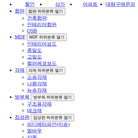
할인
상가
아파트
대량구매문의
합판
합판 하위분류 열기
건축합판
인테리어합판
OSB
MDF
MDF 하위분류 열기
인테리어보드
중밀도
고밀도
컬러에코보드
각재
각재 하위분류 열기
소송각재
나왕각재
뉴송각재
방부목
방부목 하위분류 열기
구조용각재
데크재
집성판
집성판 하위분류 열기
라디에타파인(미송)
멀바우
삼목