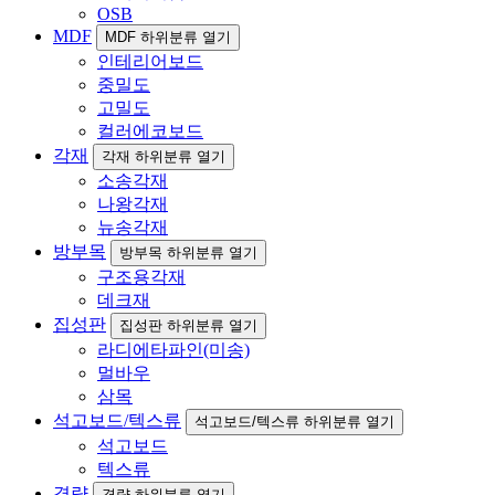
OSB
MDF
MDF 하위분류 열기
인테리어보드
중밀도
고밀도
컬러에코보드
각재
각재 하위분류 열기
소송각재
나왕각재
뉴송각재
방부목
방부목 하위분류 열기
구조용각재
데크재
집성판
집성판 하위분류 열기
라디에타파인(미송)
멀바우
삼목
석고보드/텍스류
석고보드/텍스류 하위분류 열기
석고보드
텍스류
경량
경량 하위분류 열기