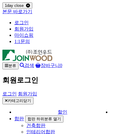
1day close
본문 바로가기
로그인
회원가입
마이쇼핑
1:1문의
검색
장바구니
0
분류
회원로그인
로그인
회원가입
카테고리닫기
할인
합판
합판 하위분류 열기
건축합판
인테리어합판