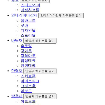
스터드/러너
경량천정틀
인테리어마감재
인테리어마감재 하위분류 열기
템바보드
루바
디자인월
스토리월
바닥재
바닥재 하위분류 열기
후로링
강마루
강화마루
합성데크
천연데크
단열재
단열재 하위분류 열기
스치로폼
아이소핑크
그라스울
이보드
방음재
방음재 하위분류 열기
아트보드