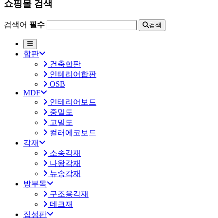
쇼핑몰 검색
검색어
필수
검색
합판
건축합판
인테리어합판
OSB
MDF
인테리어보드
중밀도
고밀도
컬러에코보드
각재
소송각재
나왕각재
뉴송각재
방부목
구조용각재
데크재
집성판