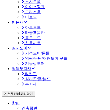
스치로폼
아이소핑크
그라스울
이보드
방음재
아트보드
타공흡음판
목모보드
차음시트
실내도어
기성도어/문틀
영림/우딘/재현도어 문틀
기능성도어
철물부자재
타카핀
실리콘/폼/본드
부자재
전체카테고리
닫기
합판
건축합판