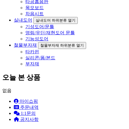
타공흡음판
목모보드
차음시트
실내도어
실내도어 하위분류 열기
기성도어/문틀
영림/우딘/재현도어 문틀
기능성도어
철물부자재
철물부자재 하위분류 열기
타카핀
실리콘/폼/본드
부자재
오늘 본 상품
없음
마이쇼핑
주문내역
1:1문의
공지사항