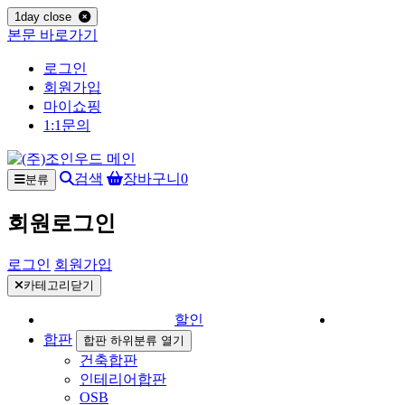
1day close
본문 바로가기
로그인
회원가입
마이쇼핑
1:1문의
검색
장바구니
0
분류
회원로그인
로그인
회원가입
카테고리닫기
할인
합판
합판 하위분류 열기
건축합판
인테리어합판
OSB