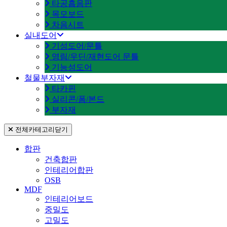
타공흡음판
목모보드
차음시트
실내도어
기성도어/문틀
영림/우딘/재현도어 문틀
기능성도어
철물부자재
타카핀
실리콘/폼/본드
부자재
전체카테고리
닫기
합판
건축합판
인테리어합판
OSB
MDF
인테리어보드
중밀도
고밀도