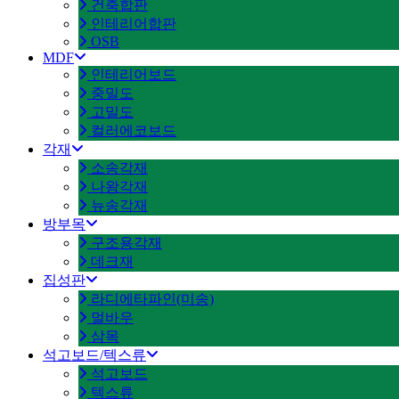
건축합판
인테리어합판
OSB
MDF
인테리어보드
중밀도
고밀도
컬러에코보드
각재
소송각재
나왕각재
뉴송각재
방부목
구조용각재
데크재
집성판
라디에타파인(미송)
멀바우
삼목
석고보드/텍스류
석고보드
텍스류