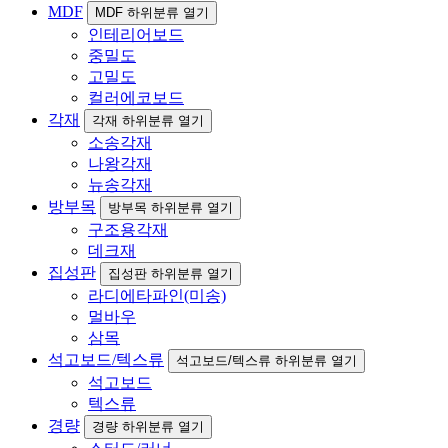
MDF
MDF 하위분류 열기
인테리어보드
중밀도
고밀도
컬러에코보드
각재
각재 하위분류 열기
소송각재
나왕각재
뉴송각재
방부목
방부목 하위분류 열기
구조용각재
데크재
집성판
집성판 하위분류 열기
라디에타파인(미송)
멀바우
삼목
석고보드/텍스류
석고보드/텍스류 하위분류 열기
석고보드
텍스류
경량
경량 하위분류 열기