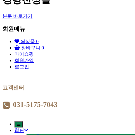
본문 바로가기
회원메뉴
찜상품
0
장바구니
0
마이쇼핑
회원가입
로그인
고객센터
031-5175-7043
합판