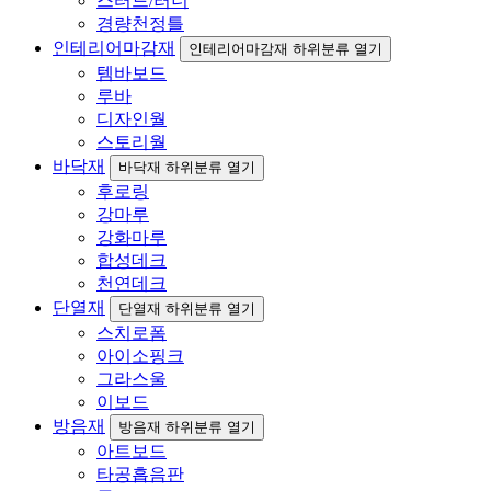
스터드/러너
경량천정틀
인테리어마감재
인테리어마감재 하위분류 열기
템바보드
루바
디자인월
스토리월
바닥재
바닥재 하위분류 열기
후로링
강마루
강화마루
합성데크
천연데크
단열재
단열재 하위분류 열기
스치로폼
아이소핑크
그라스울
이보드
방음재
방음재 하위분류 열기
아트보드
타공흡음판