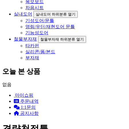
목모보드
차음시트
실내도어
실내도어 하위분류 열기
기성도어/문틀
영림/우딘/재현도어 문틀
기능성도어
철물부자재
철물부자재 하위분류 열기
타카핀
실리콘/폼/본드
부자재
오늘 본 상품
없음
마이쇼핑
주문내역
1:1문의
공지사항
경량천정틀