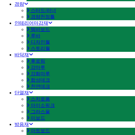
경량
스터드/러너
경량천정틀
인테리어마감재
템바보드
루바
디자인월
스토리월
바닥재
후로링
강마루
강화마루
합성데크
천연데크
단열재
스치로폼
아이소핑크
그라스울
이보드
방음재
아트보드