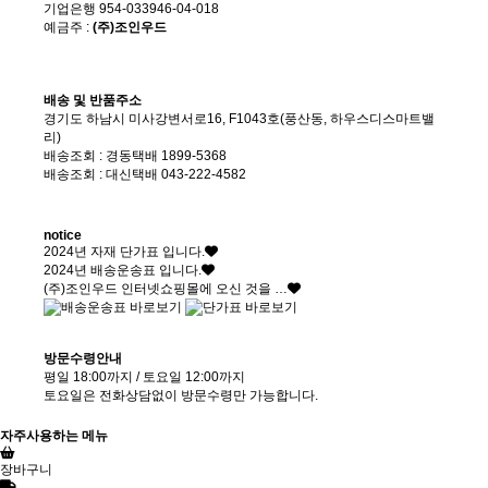
기업은행 954-033946-04-018
예금주 :
(주)조인우드
배송 및 반품주소
경기도 하남시 미사강변서로16, F1043호(풍산동, 하우스디스마트밸
리)
배송조회 : 경동택배 1899-5368
배송조회 : 대신택배 043-222-4582
notice
2024년 자재 단가표 입니다.
2024년 배송운송표 입니다.
(주)조인우드 인터넷쇼핑몰에 오신 것을 …
방문수령안내
평일 18:00까지 / 토요일 12:00까지
토요일은 전화상담없이 방문수령만 가능합니다.
자주사용하는 메뉴
장바구니