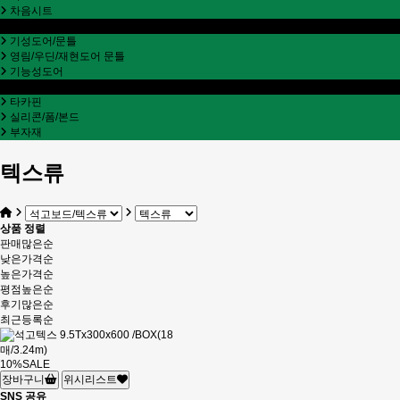
차음시트
실내도어
기성도어/문틀
영림/우딘/재현도어 문틀
기능성도어
철물부자재
타카핀
실리콘/폼/본드
부자재
텍스류
상품 정렬
판매많은순
낮은가격순
높은가격순
평점높은순
후기많은순
최근등록순
10%
SALE
장바구니
위시리스트
SNS 공유