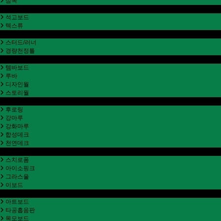
삼목
석고보드/텍스류
석고보드
텍스류
경량
스터드/러너
경량천정틀
인테리어마감재
템바보드
루바
디자인월
스토리월
바닥재
후로링
강마루
강화마루
합성데크
천연데크
단열재
스치로폼
아이소핑크
그라스울
이보드
방음재
아트보드
타공흡음판
목모보드