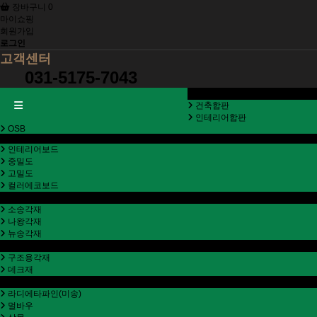
장바구니
0
마이쇼핑
회원가입
로그인
고객센터
031-5175-7043
합판
건축합판
인테리어합판
OSB
MDF
인테리어보드
중밀도
고밀도
컬러에코보드
각재
소송각재
나왕각재
뉴송각재
방부목
구조용각재
데크재
집성판
라디에타파인(미송)
멀바우