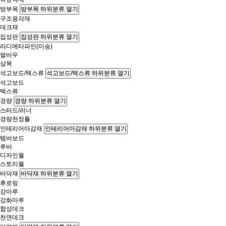
방부목
방부목 하위분류 열기
구조용각재
데크재
집성판
집성판 하위분류 열기
라디에타파인(미송)
멀바우
삼목
석고보드/텍스류
석고보드/텍스류 하위분류 열기
석고보드
텍스류
경량
경량 하위분류 열기
스터드/러너
경량천정틀
인테리어마감재
인테리어마감재 하위분류 열기
템바보드
루바
디자인월
스토리월
바닥재
바닥재 하위분류 열기
후로링
강마루
강화마루
합성데크
천연데크