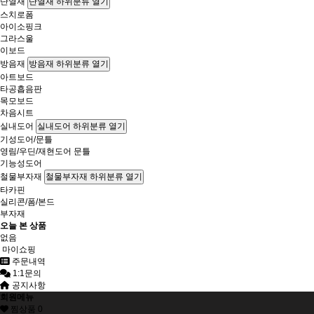
단열재
단열재 하위분류 열기
스치로폼
아이소핑크
그라스울
이보드
방음재
방음재 하위분류 열기
아트보드
타공흡음판
목모보드
차음시트
실내도어
실내도어 하위분류 열기
기성도어/문틀
영림/우딘/재현도어 문틀
기능성도어
철물부자재
철물부자재 하위분류 열기
타카핀
실리콘/폼/본드
부자재
오늘 본 상품
없음
마이쇼핑
주문내역
1:1문의
공지사항
회원메뉴
찜상품
0