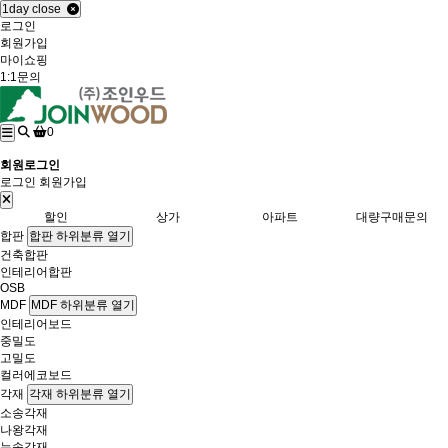
1day close
로그인
회원가입
마이쇼핑
1:1문의
0
회원로그인
로그인
회원가입
할인
상가
아파트
대량구매문의
합판
합판 하위분류 열기
건축합판
인테리어합판
OSB
MDF
MDF 하위분류 열기
인테리어보드
중밀도
고밀도
컬러에코보드
각재
각재 하위분류 열기
소송각재
나왕각재
뉴송각재