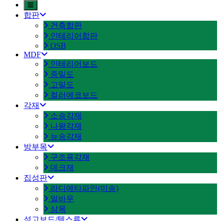
합판
건축합판
인테리어합판
OSB
MDF
인테리어보드
중밀도
고밀도
컬러에코보드
각재
소송각재
나왕각재
뉴송각재
방부목
구조용각재
데크재
집성판
라디에타파인(미송)
멀바우
삼목
석고보드/텍스류