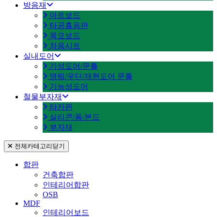
방음재
아트보드
타공흡음판
목모보드
차음시트
실내도어
기성도어/문틀
영림/우딘/재현도어 문틀
기능성도어
철물부자재
타카핀
실리콘/폼/본드
부자재
전체카테고리
닫기
합판
건축합판
인테리어합판
OSB
MDF
인테리어보드