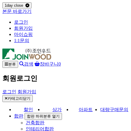
1day close
본문 바로가기
로그인
회원가입
마이쇼핑
1:1문의
검색
장바구니
0
분류
회원로그인
로그인
회원가입
카테고리닫기
할인
상가
아파트
대량구매문의
합판
합판 하위분류 열기
건축합판
인테리어합판