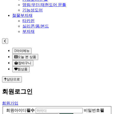
영림/우딘/재현도어 문틀
기능성도어
철물부자재
타카핀
실리콘/폼/본드
부자재
마이메뉴
오늘 본 상품
장바구니
찜상품
상단으로
회원
로그인
회원가입
회원아이디
필수
비밀번호
필