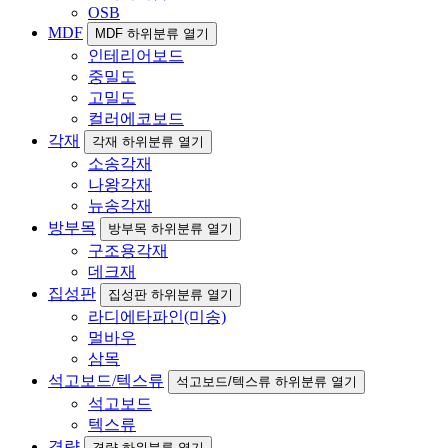
OSB
MDF
MDF 하위분류 열기
인테리어보드
중밀도
고밀도
컬러에코보드
각재
각재 하위분류 열기
소송각재
나왕각재
뉴송각재
방부목
방부목 하위분류 열기
구조용각재
데크재
집성판
집성판 하위분류 열기
라디에타파인(미송)
멀바우
삼목
석고보드/텍스류
석고보드/텍스류 하위분류 열기
석고보드
텍스류
경량
경량 하위분류 열기