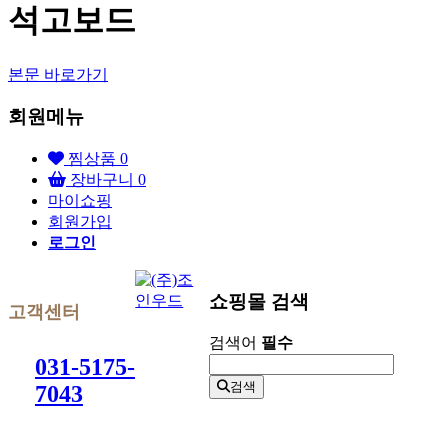
석고보드
본문 바로가기
회원메뉴
찜상품
0
장바구니
0
마이쇼핑
회원가입
로그인
쇼핑몰 검색
고객센터
검색어
필수
031-5175-
검색
7043