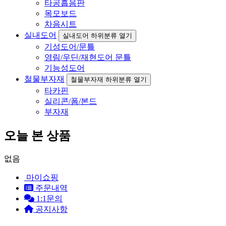
타공흡음판
목모보드
차음시트
실내도어
실내도어 하위분류 열기
기성도어/문틀
영림/우딘/재현도어 문틀
기능성도어
철물부자재
철물부자재 하위분류 열기
타카핀
실리콘/폼/본드
부자재
오늘 본 상품
없음
마이쇼핑
주문내역
1:1문의
공지사항