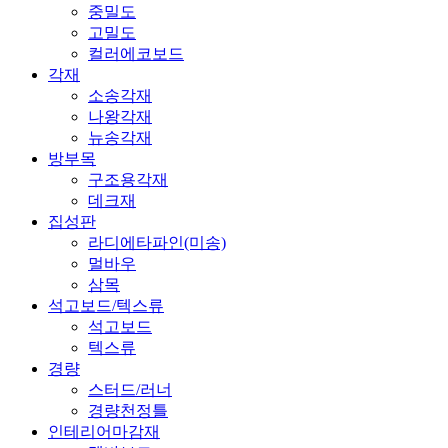
중밀도
고밀도
컬러에코보드
각재
소송각재
나왕각재
뉴송각재
방부목
구조용각재
데크재
집성판
라디에타파인(미송)
멀바우
삼목
석고보드/텍스류
석고보드
텍스류
경량
스터드/러너
경량천정틀
인테리어마감재