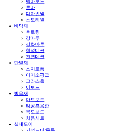
템바보드
루바
디자인월
스토리월
바닥재
후로링
강마루
강화마루
합성데크
천연데크
단열재
스치로폼
아이소핑크
그라스울
이보드
방음재
아트보드
타공흡음판
목모보드
차음시트
실내도어
기성도어/문틀