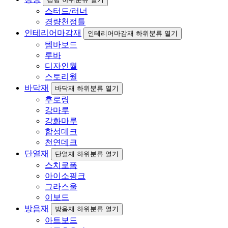
스터드/러너
경량천정틀
인테리어마감재
인테리어마감재 하위분류 열기
템바보드
루바
디자인월
스토리월
바닥재
바닥재 하위분류 열기
후로링
강마루
강화마루
합성데크
천연데크
단열재
단열재 하위분류 열기
스치로폼
아이소핑크
그라스울
이보드
방음재
방음재 하위분류 열기
아트보드