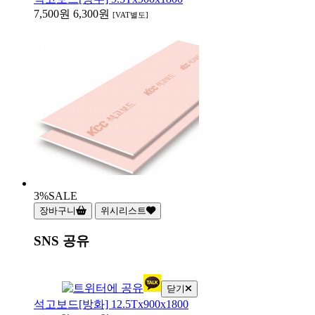
7,500원
6,300원
[VAT별도]
3%
SALE
장바구니
위시리스트
SNS 공유
닫기
석고보드[방화] 12.5Tx900x1800