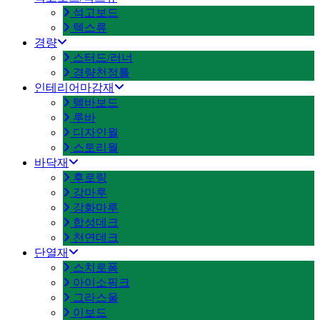
석고보드
텍스류
경량
스터드/러너
경량천정틀
인테리어마감재
템바보드
루바
디자인월
스토리월
바닥재
후로링
강마루
강화마루
합성데크
천연데크
단열재
스치로폼
아이소핑크
그라스울
이보드