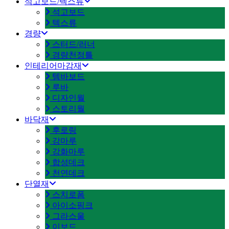
석고보드/텍스류
석고보드
텍스류
경량
스터드/러너
경량천정틀
인테리어마감재
템바보드
루바
디자인월
스토리월
바닥재
후로링
강마루
강화마루
합성데크
천연데크
단열재
스치로폼
아이소핑크
그라스울
이보드