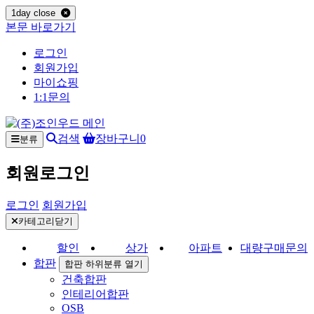
1day close
본문 바로가기
로그인
회원가입
마이쇼핑
1:1문의
검색
장바구니
0
분류
회원로그인
로그인
회원가입
카테고리닫기
할인
상가
아파트
대량구매문의
합판
합판 하위분류 열기
건축합판
인테리어합판
OSB