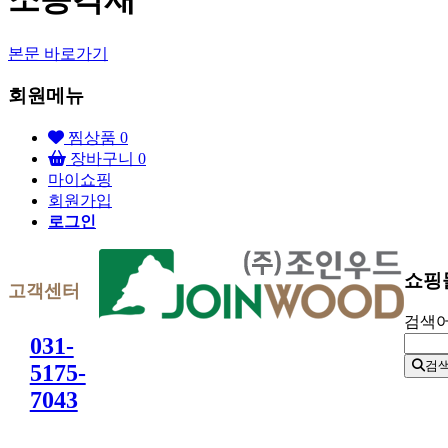
본문 바로가기
회원메뉴
찜상품
0
장바구니
0
마이쇼핑
회원가입
로그인
쇼핑
고객센터
검색
031-
검
5175-
7043