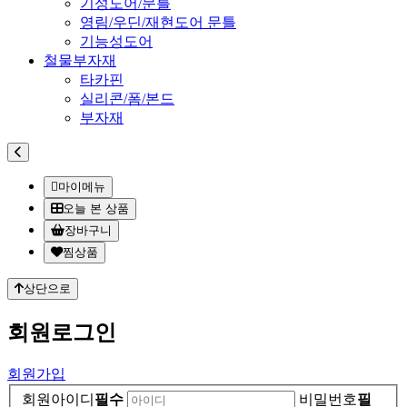
기성도어/문틀
영림/우딘/재현도어 문틀
기능성도어
철물부자재
타카핀
실리콘/폼/본드
부자재
마이메뉴
오늘 본 상품
장바구니
찜상품
상단으로
회원
로그인
회원가입
회원아이디
필수
비밀번호
필