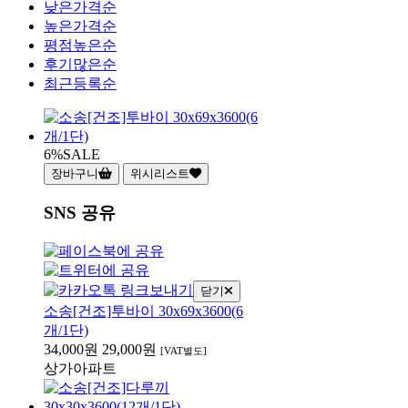
낮은가격순
높은가격순
평점높은순
후기많은순
최근등록순
6%
SALE
장바구니
위시리스트
SNS 공유
닫기
소송[건조]투바이 30x69x3600(6
개/1단)
34,000원
29,000원
[VAT별도]
상가
아파트