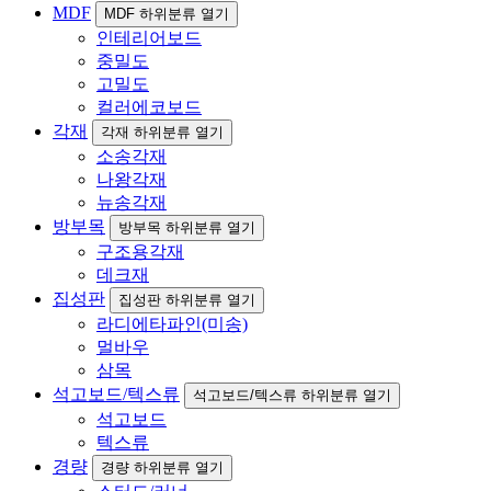
MDF
MDF 하위분류 열기
인테리어보드
중밀도
고밀도
컬러에코보드
각재
각재 하위분류 열기
소송각재
나왕각재
뉴송각재
방부목
방부목 하위분류 열기
구조용각재
데크재
집성판
집성판 하위분류 열기
라디에타파인(미송)
멀바우
삼목
석고보드/텍스류
석고보드/텍스류 하위분류 열기
석고보드
텍스류
경량
경량 하위분류 열기