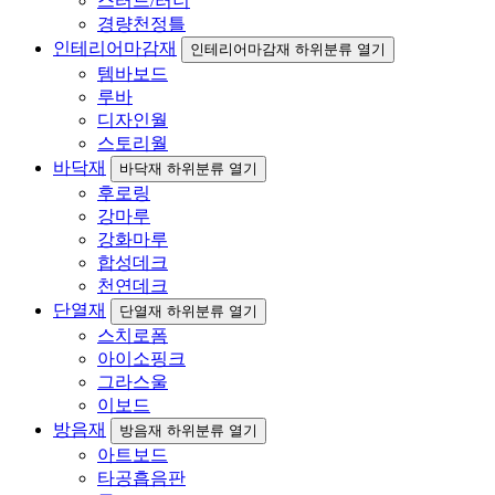
스터드/러너
경량천정틀
인테리어마감재
인테리어마감재 하위분류 열기
템바보드
루바
디자인월
스토리월
바닥재
바닥재 하위분류 열기
후로링
강마루
강화마루
합성데크
천연데크
단열재
단열재 하위분류 열기
스치로폼
아이소핑크
그라스울
이보드
방음재
방음재 하위분류 열기
아트보드
타공흡음판