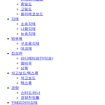
중밀도
고밀도
컬러에코보드
각재
소송각재
나왕각재
뉴송각재
방부목
구조용각재
데크재
집성판
라디에타파인(미송)
멀바우
삼목
석고보드/텍스류
석고보드
텍스류
경량
스터드/러너
경량천정틀
인테리어마감재