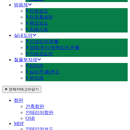
방음재
아트보드
타공흡음판
목모보드
차음시트
실내도어
기성도어/문틀
영림/우딘/재현도어 문틀
기능성도어
철물부자재
타카핀
실리콘/폼/본드
부자재
전체카테고리
닫기
합판
건축합판
인테리어합판
OSB
MDF
인테리어보드