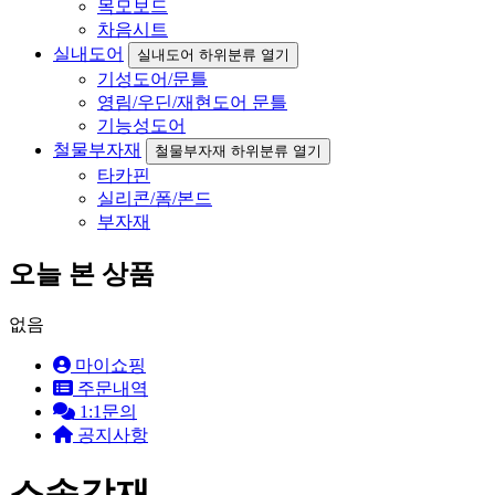
목모보드
차음시트
실내도어
실내도어 하위분류 열기
기성도어/문틀
영림/우딘/재현도어 문틀
기능성도어
철물부자재
철물부자재 하위분류 열기
타카핀
실리콘/폼/본드
부자재
오늘 본 상품
없음
마이쇼핑
주문내역
1:1문의
공지사항
소송각재