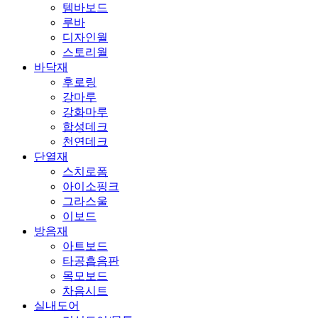
템바보드
루바
디자인월
스토리월
바닥재
후로링
강마루
강화마루
합성데크
천연데크
단열재
스치로폼
아이소핑크
그라스울
이보드
방음재
아트보드
타공흡음판
목모보드
차음시트
실내도어