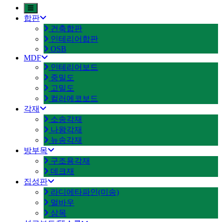
합판
건축합판
인테리어합판
OSB
MDF
인테리어보드
중밀도
고밀도
컬러에코보드
각재
소송각재
나왕각재
뉴송각재
방부목
구조용각재
데크재
집성판
라디에타파인(미송)
멀바우
삼목