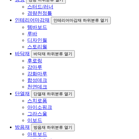
스터드/러너
경량천정틀
인테리어마감재
인테리어마감재 하위분류 열기
템바보드
루바
디자인월
스토리월
바닥재
바닥재 하위분류 열기
후로링
강마루
강화마루
합성데크
천연데크
단열재
단열재 하위분류 열기
스치로폼
아이소핑크
그라스울
이보드
방음재
방음재 하위분류 열기
아트보드