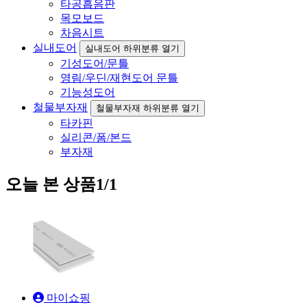
타공흡음판
목모보드
차음시트
실내도어
실내도어 하위분류 열기
기성도어/문틀
영림/우딘/재현도어 문틀
기능성도어
철물부자재
철물부자재 하위분류 열기
타카핀
실리콘/폼/본드
부자재
오늘 본 상품
1/1
마이쇼핑