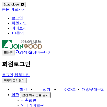
1day close
본문 바로가기
로그인
회원가입
마이쇼핑
1:1문의
검색
장바구니
0
분류
회원로그인
로그인
회원가입
카테고리닫기
할인
상가
아파트
대량구매문의
합판
합판 하위분류 열기
건축합판
인테리어합판