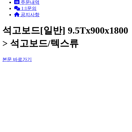
주문내역
1:1문의
공지사항
석고보드[일반] 9.5Tx900x1800
> 석고보드/텍스류
본문 바로가기
회원메뉴
찜상품
0
장바구니
0
마이쇼핑
회원가입
로그인
쇼핑
고객센터