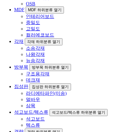
OSB
MDF
MDF 하위분류 열기
인테리어보드
중밀도
고밀도
컬러에코보드
각재
각재 하위분류 열기
소송각재
나왕각재
뉴송각재
방부목
방부목 하위분류 열기
구조용각재
데크재
집성판
집성판 하위분류 열기
라디에타파인(미송)
멀바우
삼목
석고보드/텍스류
석고보드/텍스류 하위분류 열기
석고보드
텍스류
경량
경량 하위분류 열기