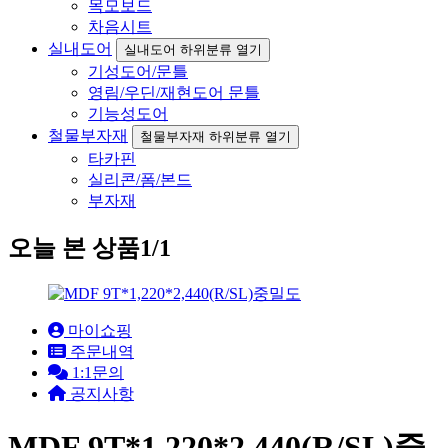
목모보드
차음시트
실내도어
실내도어 하위분류 열기
기성도어/문틀
영림/우딘/재현도어 문틀
기능성도어
철물부자재
철물부자재 하위분류 열기
타카핀
실리콘/폼/본드
부자재
오늘 본 상품
1/1
마이쇼핑
주문내역
1:1문의
공지사항
MDF 9T*1,220*2,440(R/SL)중