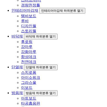
스터드/러너
경량천정틀
인테리어마감재
인테리어마감재 하위분류 열기
템바보드
루바
디자인월
스토리월
바닥재
바닥재 하위분류 열기
후로링
강마루
강화마루
합성데크
천연데크
단열재
단열재 하위분류 열기
스치로폼
아이소핑크
그라스울
이보드
방음재
방음재 하위분류 열기
아트보드
타공흡음판