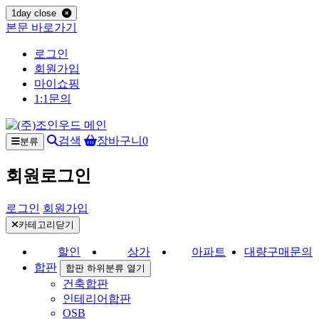
1day close
본문 바로가기
로그인
회원가입
마이쇼핑
1:1문의
검색
장바구니
0
분류
회원로그인
로그인
회원가입
카테고리닫기
할인
상가
아파트
대량구매문의
합판
합판 하위분류 열기
건축합판
인테리어합판
OSB