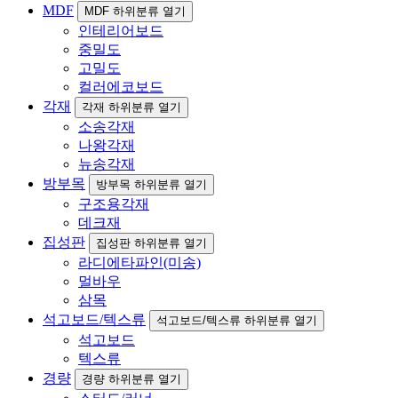
MDF
MDF 하위분류 열기
인테리어보드
중밀도
고밀도
컬러에코보드
각재
각재 하위분류 열기
소송각재
나왕각재
뉴송각재
방부목
방부목 하위분류 열기
구조용각재
데크재
집성판
집성판 하위분류 열기
라디에타파인(미송)
멀바우
삼목
석고보드/텍스류
석고보드/텍스류 하위분류 열기
석고보드
텍스류
경량
경량 하위분류 열기