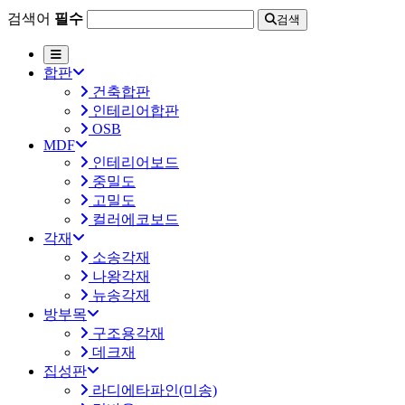
검색어
필수
검색
합판
건축합판
인테리어합판
OSB
MDF
인테리어보드
중밀도
고밀도
컬러에코보드
각재
소송각재
나왕각재
뉴송각재
방부목
구조용각재
데크재
집성판
라디에타파인(미송)