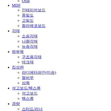
OSB
MDF
인테리어보드
중밀도
고밀도
컬러에코보드
각재
소송각재
나왕각재
뉴송각재
방부목
구조용각재
데크재
집성판
라디에타파인(미송)
멀바우
삼목
석고보드/텍스류
석고보드
텍스류
경량
스터드/러너