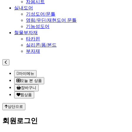
차음시트
실내도어
기성도어/문틀
영림/우딘/재현도어 문틀
기능성도어
철물부자재
타카핀
실리콘/폼/본드
부자재
마이메뉴
오늘 본 상품
장바구니
찜상품
상단으로
회원
로그인