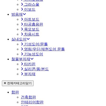
그라스울
이보드
방음재
아트보드
타공흡음판
목모보드
차음시트
실내도어
기성도어/문틀
영림/우딘/재현도어 문틀
기능성도어
철물부자재
타카핀
실리콘/폼/본드
부자재
전체카테고리
닫기
합판
건축합판
인테리어합판