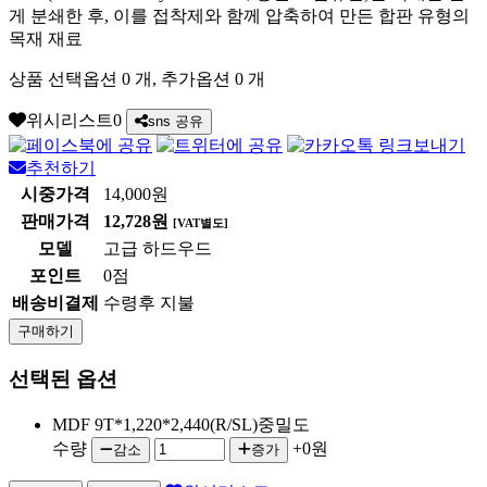
게 분쇄한 후, 이를 접착제와 함께 압축하여 만든 합판 유형의
목재 재료
상품 선택옵션 0 개, 추가옵션 0 개
위시리스트
0
sns 공유
추천하기
시중가격
14,000원
판매가격
12,728원
[VAT별도]
모델
고급 하드우드
포인트
0점
배송비결제
수령후 지불
구매하기
선택된 옵션
MDF 9T*1,220*2,440(R/SL)중밀도
수량
+0원
감소
증가