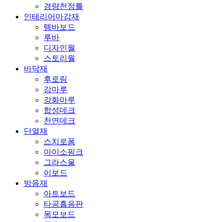
경량천정틀
인테리어마감재
템바보드
루바
디자인월
스토리월
바닥재
후로링
강마루
강화마루
합성데크
천연데크
단열재
스치로폼
아이소핑크
그라스울
이보드
방음재
아트보드
타공흡음판
목모보드