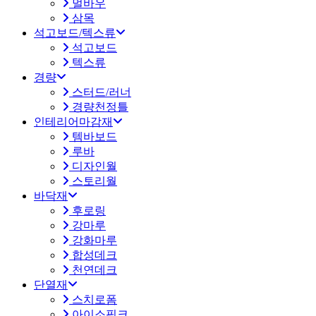
멀바우
삼목
석고보드/텍스류
석고보드
텍스류
경량
스터드/러너
경량천정틀
인테리어마감재
템바보드
루바
디자인월
스토리월
바닥재
후로링
강마루
강화마루
합성데크
천연데크
단열재
스치로폼
아이소핑크